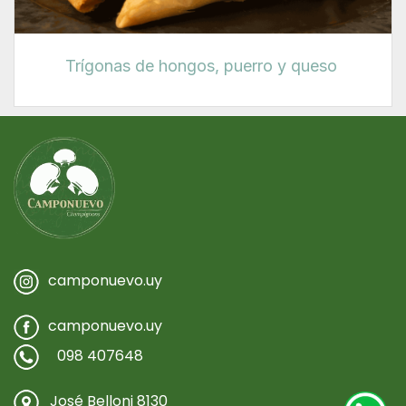
Trígonas de hongos, puerro y queso
camponuevo.uy
camponuevo.uy
098 407648
José Belloni 8130